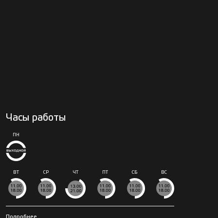
Часы работы
ПН
ВТ
СР
ЧТ
ПТ
СБ
ВС
Подробнее