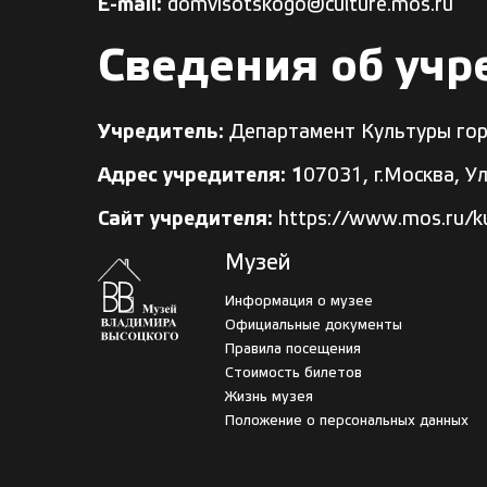
E-mail:
domvisotskogo@culture.mos.ru
Сведения об учр
Учредитель:
Департамент Культуры го
Адрес учредителя: 1
07031, г.Москва, У
Сайт учредителя:
https://www.mos.ru/ku
Музей
Информация о музее
Официальные документы
Правила посещения
Стоимость билетов
Жизнь музея
Положение о персональных данных