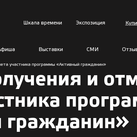
Шкала времени
Экспозиция
Купи
Афиша
Выставки
СМИ
Отзы
лета участника программы «Активный гражданин»
олучения и от
астника прогр
 гражданин»