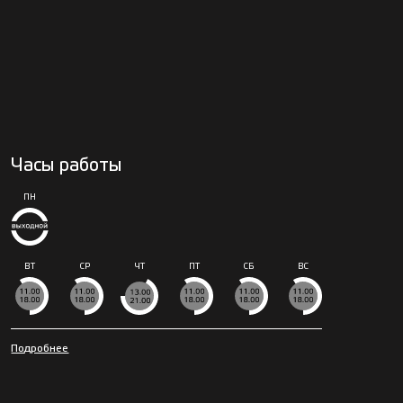
Часы работы
ПН
ВТ
СР
ЧТ
ПТ
СБ
ВС
Подробнее