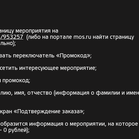
аницу мероприятия на
t/953257
(либо на портале mos.ru найти страницу
льно);
овать переключатель «Промокод»;
посетить интересующее мероприятие;
я промокод;
илию, имя, отчество (информация о фамилии и име
экран «Подтверждение заказа»;
тобразится информация о мероприятии, на которое
 0 рублей);