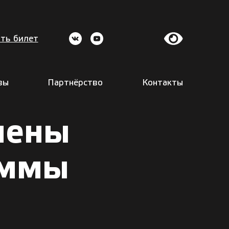
ть билет
вы
Партнёрство
Контакты
мены
аммы