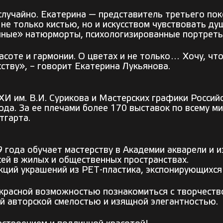
 случайно. Екатерина — представитель третьего по
не только кистью, но и искусством чувствовать ду
нные» натюрморты, психологизированные портреты
асоте и гармонии. О цветах и не только… Хочу, чт
сству», – говорит Екатерина Лукьянова.
И им. В.И. Сурикова и Мастерских графики Россий
да. За ее плечами более 170 выставок по всему ми
тгарта.
 года обучает мастерству в Академии акварели и и
сей в жилых и общественных пространствах.
екций украшений из PET-пластика, экспонирующихс
красной возможностью познакомиться с творчество
ой авторской смелостью и изящной элегантностью.