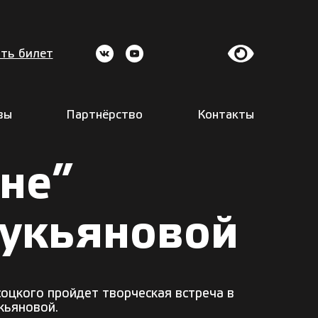
ть билет
вы
Партнёрство
Контакты
не”
укьяновой
оцкого пройдет творческая встреча в
кьяновой.