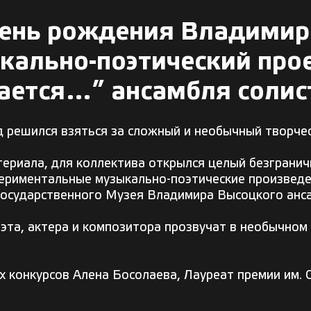
ень рождения Владимир
ыкально-поэтический про
ется…” ансамбля солист
д решился взяться за сложный и необычный творчес
ериала, для коллектива открылся целый безгранич
спериментальные музыкально-поэтические произведе
 государственного Музея Владимира Высоцкого анс
эта, актера и композитора прозвучат в необычном 
 конкурсов Алена Босолаева, Лауреат премии им. С