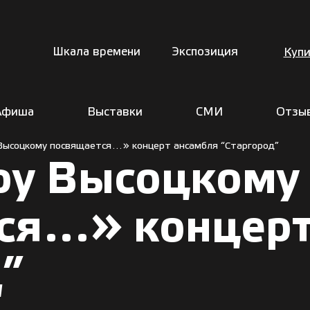
Шкала времени
Экспозиция
Купи
Афиша
Выставки
СМИ
Отзы
ысоцкому посвящается…» концерт ансамбля “Старгород”
у Высоцкому
ся…» концерт
”