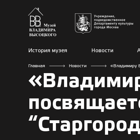
История музея
Новости
Главная
Новости
«Владимиру В
«Владимир
посвящает
“Старгород