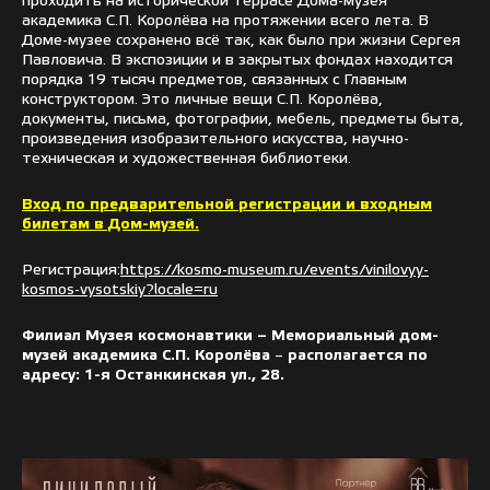
проходить на исторической террасе Дома-музея
академика С.П. Королёва на протяжении всего лета. В
Доме-музее сохранено всё так, как было при жизни Сергея
Павловича. В экспозиции и в закрытых фондах находится
порядка 19 тысяч предметов, связанных с Главным
конструктором. Это личные вещи С.П. Королёва,
документы, письма, фотографии, мебель, предметы быта,
произведения изобразительного искусства, научно-
техническая и художественная библиотеки.
Вход
по предварительной регистрации
и
входным
билетам в Дом-музей.
Регистрация:
https://kosmo-museum.ru/events/vinilovyy-
kosmos-vysotskiy?locale=ru
Филиал Музея космонавтики – Мемориальный дом-
музей академика С.П. Королёва
–
располагается по
адресу: 1-я Останкинская ул., 28.