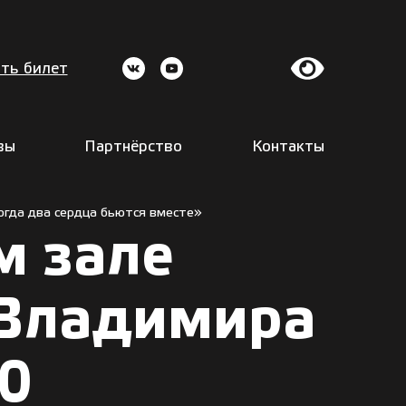
ть билет
вы
Партнёрство
Контакты
огда два сердца бьются вместе»
м зале
 Владимира
00