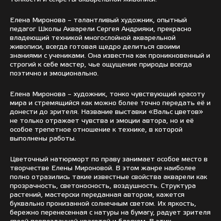
Елена Миронова – талантливый художник, опытный
педагог Школы Акварели Сергея Андрияки, прекрасно
владеющий техникой многослойной акварельной
живописи, всегда готовая щедро делиться своими
знаниями с учениками. Она известна как проникновенный и
строгий к себе мастер, чье ощущение природы всегда
поэтично и эмоционально.
Елена Миронова – художник, тонко чувствующий красоту
мира и стремящийся как можно более точно передать её и
донести до зрителя. Название выставки «Вальс цветов»
не только отражает чувства и эмоции автора, но и её
особое трепетное отношение к технике, в которой
выполнены работы.
Цветочный натюрморт по праву занимает особое место в
творчестве Елены Мироновой. В этом жанре наиболее
полно отразились такие известные свойства акварели как
прозрачность, светоносность, воздушность. Структура
растений, мастерски переданная автором, кажется
буквально пронизанной солнечным светом. Их яркость,
бережно перенесенная с натуры на бумагу, радует зрителя