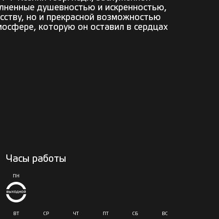
олненные душевностью и искренностью,
усству, но и прекрасной возможностью
мосфере, которую он оставил в сердцах
Часы работы
ПН
ВТ
СР
ЧТ
ПТ
СБ
ВС