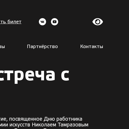
ть билет
вы
Партнёрство
Контакты
стреча с
тие, посвященное Дню работника
емии искусств Николаем Тамразовым