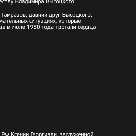
честву Владимира Высоцкого.
 Тамразов, давний друг Высоцкого,
имательных ситуациях, которые
де в июле 1980 года трогали сердца
 РФ Ксении Георгиади, заслуженной