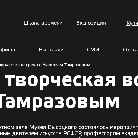
Шкала времени
Экспозиция
Купи
Афиша
Выставки
СМИ
Отзы
ворческая встреча с Николаем Тамразовым
 творческая в
Тамразовым
ртном зале Музея Высоцкого состоялось мероприя
енным деятелем искусств РСФСР, профессором акад