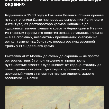
окраин»
Родившись в 1938 году в Вышнем Волочке, Сочнев прошёл
путь от ученика Дома пионеров до выпускника Репинского
института, от реставратора храмов Поволжья до
художника, запечатлевшего красоту Черногории и Италии.
Но главным героем его полотен всегда оставалась Родина
— в её скромных, незаметных проявлениях: снегирях на
ветке, тумане над болотом, первых ростках весенней
травы у стен древнего храма.
Выставка «От Москвы до самых до окраин» — не просто
ретроспектива. Это приглашение отправиться в
путешествие вместе с художником: от сердца столицы до
самых далёких окраин, где каждая тропинка, река и
церковный купол становятся частью единого, живого
организма — России.