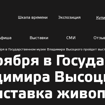
Шкала времени
Экспозиция
Купи
Афиша
Выставки
СМИ
Отзы
ября в Государственном музее Владимира Высоцкого пройдет выс
ноября в Госу
димира Высоц
ыставка живо