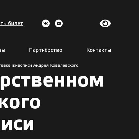
ть билет
вы
Партнёрство
Контакты
тавка живописи Андрея Ковалевского.
дарственном
кого
писи