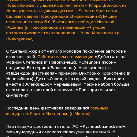
Лучшим автором был признан Михаил Родионов из
Новосибирска, лучшим исполнителем – Игорь Шейнрок из
Новокузнецка, а лучшим дуэтом – Елена и Анастасия
Саломатовы из Новокузнецка. В номинации «Лучшее
исполнение песни В.С. Высоцкого» победил Николай
Руденко (г. Новокузнецк), в номинации «Лучшее
патриотическое стихотворение» – Алла Малащенко (г.
Новокузнецк).
Отдельно жюри отметило молодое поколение авторов и
исполнителей.
Победителем в номинации
«Дебют» стал
Родион Степанов (г. Новокузнецк), «Спецприз жюри»
получила Екатерина Балакаева (г. Новокузнецк), а
«Надеждой фестиваля» признали Викторию Прокопенко (г.
Новосибирск). Дуэт «Свои», в который входит Виктория
вместе с Александром Чернышевым, также набрал больше
всех голосов зрителей и получил «Приз зрительских
симпатий».
Последний день фестиваля завершился
сольным
концертом Сергея Матвеенко (г. Москва).
Партнерами фестиваля стали: АО «Кузнецкбизнесбанк»,
Международный аэропорт Новокузнецка имени Б. В.