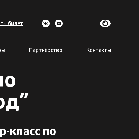
ть билет
вы
Партнёрство
Контакты
по
од”
р-класс по