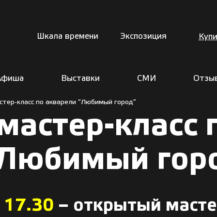
Шкала времени
Экспозиция
Купи
Афиша
Выставки
СМИ
Отзы
тер-класс по акварели “Любимый город”
астер-класс 
“Любимый гор
 17.30
– открытый масте