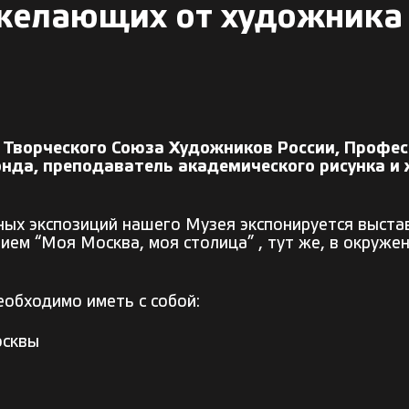
 желающих от художника
н Творческого Союза Художников России, Профе
да, преподаватель академического рисунка и 
енных экспозиций нашего Музея экспонируется выст
анием
“Моя Москва, моя столица”
, тут же, в окруже
еобходимо иметь с собой:
осквы