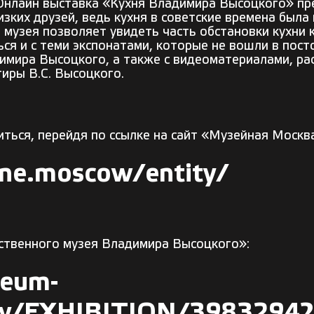
 Онлайн выставка «Кухня Владимира Высоцкого»
пр
изких друзей, ведь кухня в советские времена был
о музея позволяет увидеть
часть обстановки кухни
к
я и с теми экспонатами, которые не вошли в пост
димира Высоцкого
, а также с видеоматериалами, р
иры В.С. Высоцкого.
ться, перейдя по ссылке на сайт «Музейная Москв
ine.moscow/entity/
рственного музея Владимира Высоцкого»:
seu
m
-
ty/EXHIBITION/3983294?