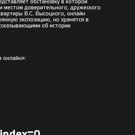
едставляет обстановку в которой
а и местом доверительного
,
дружеского
вартиры В.С.
Высоцкого, онлайн
оянную экспозицию, но хранятся в
ассказывающими об истории
а онлайн»:
index=0