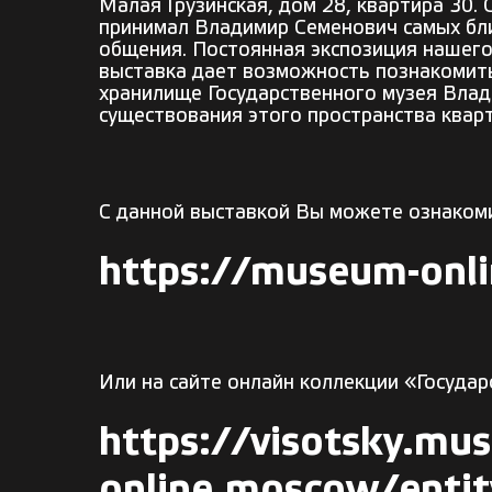
М
алая Грузинская
, дом
28, квартира 30
.
принимал Владимир Семенович
самых бл
общения
. Постоянная экспозиция нашег
выставка дает возможность познакомитьс
хранилище Государственного музея Вла
существования этого пространства кварт
С данной выставкой Вы можете ознакоми
https://museum-onl
Или на сайте онлайн коллекции «Госуда
https://visotsky.mu
onli
n
e.moscow/enti