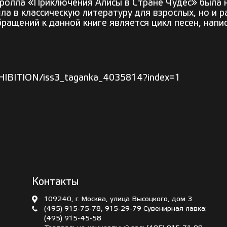
ролла «Приключения Алисы в Стране Чудес» была на
ла в классическую литературу для взрослых, но и 
ращений к данной книге является цикл песен, напи
XHIBITION/iss3_taganka_4035814?index=1
Контакты
109240, г. Москва, улица Высоцкого, дом 3
(495) 915-75-78
,
915-29-79
Сувенирная лавка:
(495) 915-45-58