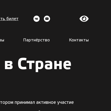
ть билет
вы
Партнёрство
Контакты
 в Стране
отором принимал активное участие