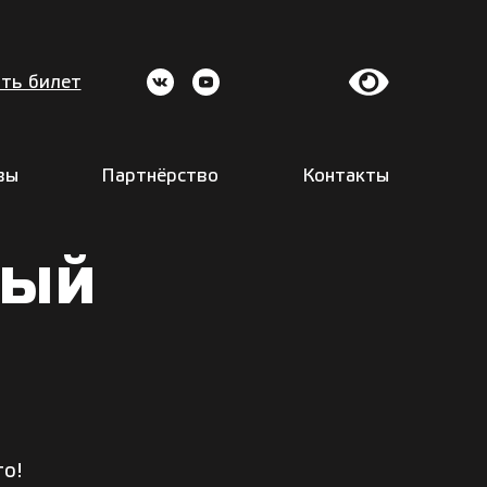
ть билет
вы
Партнёрство
Контакты
ный
го!