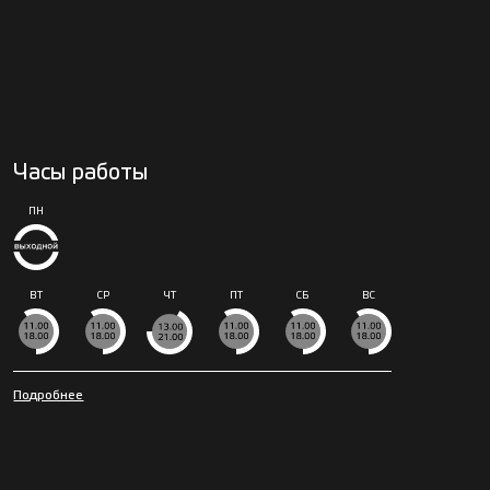
Часы работы
ПН
ВТ
СР
ЧТ
ПТ
СБ
ВС
Подробнее