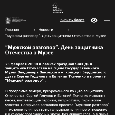
Купить билет
Главная
Новости
“Мужской разговор”. День защитника Отечества в Музее
“Мужской разговор”. День защитника
Отечества в Музее
25 февраля 20:00 в рамках празднования Дня
защитника Отечества на сцене Государственного
Музея Владимира Высоцкого – концерт бардовского
дуэта Сергея Годунова и Евгения Ткаченко в проекте
“Мужской разговор” .
В программе вечера, приуроченного ко Дню защитника
Отечества, Сергей Годунов и Евгений Ткаченко исполнят
песни, воспевающие героизм, патриотизм, лирические
чувства. Раскрывая заголовок проекта “Мужской разговор”
– исполнители постараются выразить личное отношение
и к самому празднику, и к эпохе, без лишних слов, а в песне,