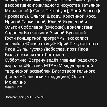
декоративно-прикладного искусства Татьяной
Мочаловой (г.Санк- Петербург), Яной Баргер (г.
Ярославль), Ольгой Шкоду, Кристиной Косс,
Ириной Саркисовой, Юлией Игушевой и
Ольгой Соболевой (
г.Москва
), вокалистами
Андреем Катковым и Алиной Буяновой.
Гости концертной программы: экс солист
ансамбля «Синяя птица» Юрий Петухов, поэт
Яков Быль, гусляр Любослав, поэт Яков
Быль,стихи читает Светлана
Субботина..Встречу ведёт главный редактор
журнала «Вестник МТА» (Международной
творческой ассамблеи Благотворительного
фонда «Славянские традиции») Ольга
Мочалина
Ждем Вас!
Запись:
(495) 915-75-78