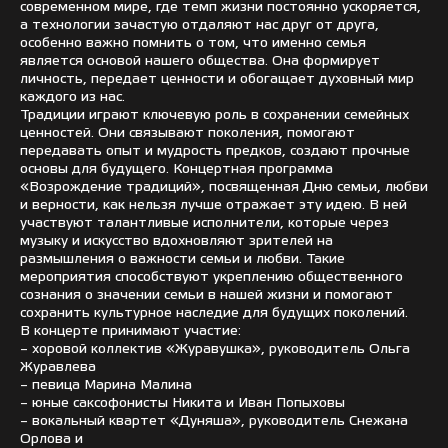
современном мире, где темп жизни постоянно ускоряется,
а технологии зачастую отдаляют нас друг от друга,
особенно важно помнить о том, что именно семья
является основой нашего общества. Она формирует
личность, передает ценности и обогащает духовный мир
каждого из нас.
Традиции играют ключевую роль в сохранении семейных
ценностей. Они связывают поколения, помогают
передавать опыт и мудрость предков, создают прочные
основы для будущего. Концертная программа
«Возрождение традиций», посвященная Дню семьи, любви
и верности, как нельзя лучше отражает эту идею. В ней
участвуют талантливые исполнители, которые через
музыку и искусство вдохновляют зрителей на
размышления о важности семьи и любви. Такие
мероприятия способствуют укреплению общественного
сознания о значении семьи в нашей жизни и помогают
сохранить культурное наследие для будущих поколений.
В концерте принимают участие:
– хоровой коллектив «Журавушка», руководитель Ольга
Журавлева
– певица Марина Малина
– юные саксофонисты Никита и Иван Попыховы
– вокальный квартет «Дуняша», руководитель Снежана
Орлова и