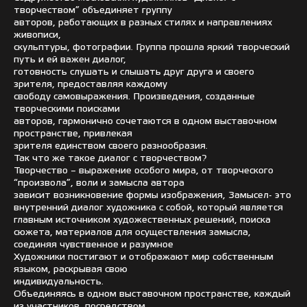
творчеством” объединяет группу
авторов, работающих в разных стилях и направлениях
живописи,
скульптуры, фотографии. Группа прошла яркий творческий
путь и ей важен диалог,
готовность слушать и слышать друг друга и своего
зрителя, предоставляя каждому
свободу самовыражения. Произведения, созданные
творческими поисками
авторов, гармонично сочетаются в одном выставочном
пространстве, привлекая
зрителя единством своего разнообразия.
Так что же такое диалог с творчеством?
Творчество – выражение особого мира, от творческого
“произвола”, воли и замысла автора
зависит возникновение формы изображения, Замысел- это
внутренний диалог художника c собой, который является
главным источником художественных решений, поиска
сюжета, материалов для осуществления замысла,
соединяя чувственное и разумное
Художники постигают и отображают мир собственным
языком, раскрывая свою
индивидуальность.
Объединяясь в одном выставочном пространстве, каждый
из участников, посредством