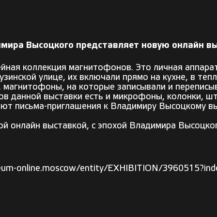
димира Высоцкого представляет новую онлайн 
йная коллекция магнитофонов. Это личная аппарат
зинской улице, их включали прямо на кухне, в тепл
, магнитофоны, на которые записывали и переписы
ов данной выставки есть и микрофоны, колонки, ш
яют письма-приглашения к Владимиру Высоцкому вы
ой онлайн выставкой, с эпохой Владимира Высоцко
seum-online.moscow/entity/EXHIBITION/3960515?in