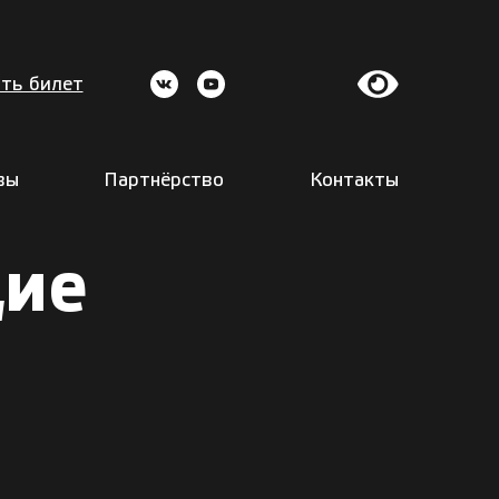
ть билет
вы
Партнёрство
Контакты
щие