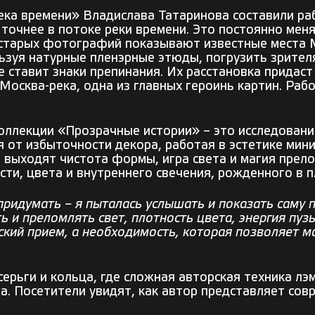
ека времени» Владислава Татаринова составили р
 точнее в потоке реки времени. Это постоянно ме
 старых фотографий показывают известные места М
льзуя натурные пленэрные этюды, погрузить зрите
е ставит знаки препинания. Их расстановка придас
и Москва-река, одна из главных героинь картин. Ра
оллекции «Прозрачные истории» – это исследование
 от избыточности декора, работая в эстетике мин
н выходят чистота формы, игра света и магия прел
сти, цвета и внутреннего свечения, рожденного в п
 придумать – я пыталась услышать и показать саму 
ь и преломлять свет, плотность цвета, энергия пуз
кий прием, а необходимость, которая позволяет м
серьги и кольца, где сложная авторская техника лэ
а. Посетители увидят, как автор представляет сов