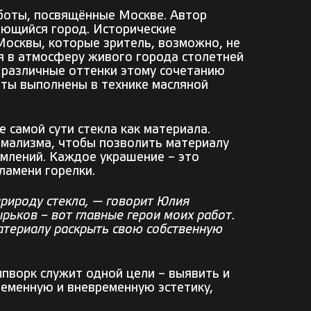
аботы, посвящённые Москве. Автор
няющийся город. Исторические
осквы, которые зритель, возможно, не
ля в атмосферу живого города столетней
т различные оттенки этому сочетанию
боты выполнены в технике масляной
 самой сути стекла как материала.
имализма, чтобы позволить материалу
омлений. Каждое украшение – это
ламени горелки.
природу стекла, — говорит Юлия
ырьков – вот главные герои моих работ.
атериалу раскрыть свою собственную
мпворк служит одной цели – выявить и
ременную и вневременную эстетику,