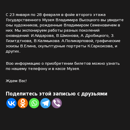
С 23 января по 28 февраля в фойе второго этажа
Государственного Музея Владимира Высоцкого вы увидите
сны художников, рожденные Владимиром Семеновичем в
них. Мы экспонируем работы разных поколений
сновидений: И.Айдарова, В.Шмонова, А. Дробицкого, З.
Гизитдтнова, В.Калмыкова. А.Поликарповой, графические
эскизы В.Елина, скульптурные портреты К.Сарксисова, и
других..
Всю информацию о приобретении билетов можно узнать
по нашему телефону и в кассе Музея.
Ждем Вас!
Поделитесь этой записью с друзьями