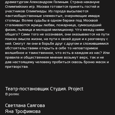
драматургом Александром Галиным. Страна накануне
Олимпийских игр. Москва готовится принять гостей и
участников Олимпиады. Из города высылаются
«антиобщественные элементы», очерняющие имидж
столицы. Волею судьбы в одном бараке под Москвой
сталкиваются жрицы любви, пожарница, сумасшедший
физик, пьяница и молодой милиционер. Что между ними
общего? Сами того не осознавая, они оказываются на пути
поиска смысла жизни, на пути к своей душе и к разговору с
ней. Смогут ли они в борьбе друг с другом и сложившимися
обстоятельствами открыть в себе то неповторимое
волшебное и таинственное, что есть в каждом из нас? Или
правила и общественное мнение возьмут верх, так и не
дав настоящему человеку пробиться сквозь броню масок и
притворства.
Театр-постановщик Студия. Project
В ролях:
Светлана Саягова
Яна Трофимова