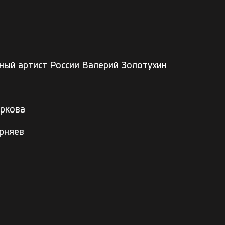
дный артист России Валерий Золотухин
иркова
рняев