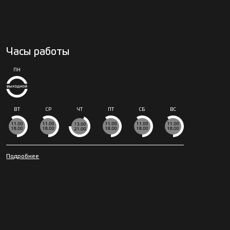
Часы работы
ПН
ВТ
СР
ЧТ
ПТ
СБ
ВС
Подробнее