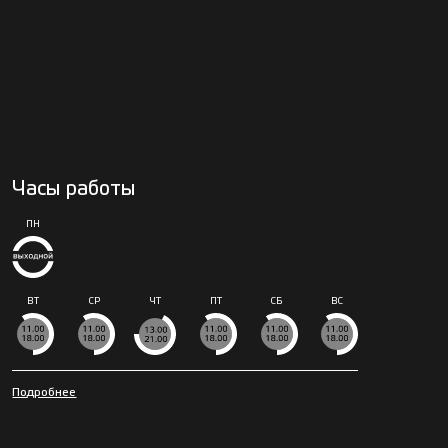
Часы работы
ПН
ВТ
СР
ЧТ
ПТ
СБ
ВС
Подробнее