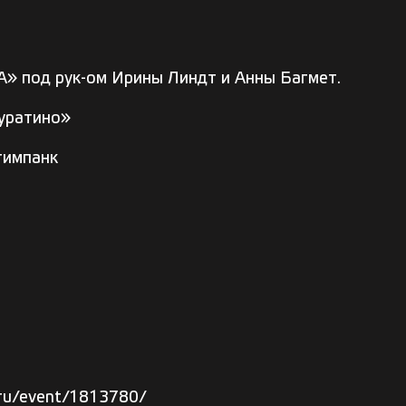
 под рук-ом Ирины Линдт и Анны Багмет.
уратино»
тимпанк
d.ru/event/1813780/