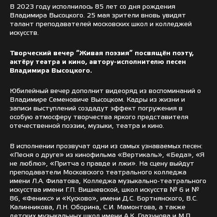
В 2023 году исполнилось 85 лет со дня рождения
Владимира Высоцкого. 25 мая зрители вновь увидят
талант преподавателей московских школ и колледжей
искусств.
Творческий вечер “Живая поэзия” посвящён поэту,
актёру театра и кино, автору-исполнителю песен
Владимира Высоцкого.
Юбилейный вечер дополнит видеоряд из воспоминаний о
Владимире Семеновиче Высоцком. Кадры из жизни и
записи выступлений создадут эффект погружения в
особую атмосферу творчества яркого представителя
отечественной поэзии, музыки, театра и кино.
В исполнении прозвучат одни из самых узнаваемых песен:
«Песня о друге» из кинофильма «Вертикаль», «Беда», «Я
не люблю», «Притча о правде и лжи». На сцену выйдут
преподаватели Московского театрального колледжа
имени Л.А. Филатова, Колледжа музыкально-театрального
искусства имени Г.П. Вишневской, школ искусств № 6 и №
86, «Феникс» и «Кусково», имени Д.С. Бортнянского, В.С.
Калинникова, Л.Н. Оборина, С.И. Мамонтова, а также
детских музыкальных школ имени А.К. Глазунова и М.П.