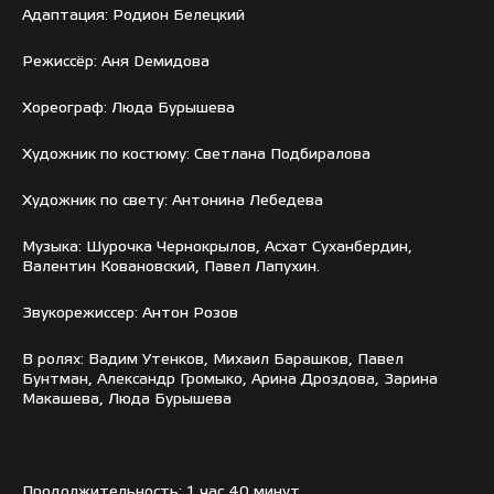
Адаптация: Родион Белецкий
Режиссёр: Аня Dемидова
Хореограф: Люда Бурышева
Художник по костюму: Светлана Подбиралова
Художник по свету: Антонина Лебедева
Музыка: Шурочка Чернокрылов, Асхат Суханбердин,
Валентин Ковановский, Павел Лапухин.
Звукорежиссер: Антон Розов
В ролях: Вадим Утенков, Михаил Барашков, Павел
Бунтман, Александр Громыко, Арина Дроздова, Зарина
Макашева, Люда Бурышева
Продолжительность: 1 час 40 минут