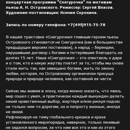
концертная программа “Снегурочка” по мотивам
пьесы А. Н. Островского. Режиссер: Сергей Власов.
Художник-постановщик: Ксения Сорокина.
Запись по номеру телефона: +7(495)915-75-78
В нашей трактовке «Снегурочки» главным героем пьесы
Островского становится не Снегурочка (как в большинстве
предыдущих версиях постановок), а народ – берендеи,
нарушившие договор с богами и потерявшие благодать на
долгих 15 лет. Наша «Снегурочка» – это спектакль о даре
и о том, кто и какую жертву платит за то, чтобы мы снова
стали жить так, как завещано богами, жить по закону
любви, которая, по Островскому органически присуща
природе и природе человека, как составной ее части.
Сейчас мы живем в эпоху, когда можно сказать, что «весь
мир сошел с ума», и практически каждый вынужден делать
некий нравственный выбор, жертвуя и/или рискуя подчас
не только чем-то дорогим, но и попросту жизнью, иногда
не своей.
Рефлексируя на тему глобального кризиса и краха
установленного миропорядка, наверное, только ленивый
не задался вопросом, за что нам все это и как из этого