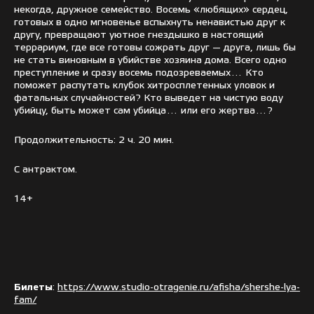
некогда, дружное семейство. Восемь «любящих» сердец,
готовых в одно мгновенье вспыхнуть ненавистью друг к
другу, превращают уютное гнездышко в настоящий
террариум, где все готовы сожрать друг — друга, лишь бы
не стать виновным в убийстве хозяина дома. Всего одно
преступление и сразу восемь подозреваемых… Кто
поможет распутать клубок хитросплетенных уловок и
фатальных случайностей? Кто выведет на чистую воду
убийцу, быть может сам убийца… или его жертва…?
Продолжительность: 2 ч. 20 мин.
С антрактом.
14+
Билеты
:
https://www.studio-otragenie.ru/afisha/shershe-lya-
fam/