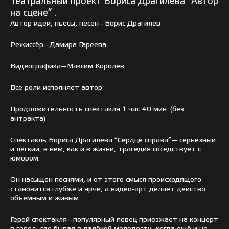
Театральный проект Бориса Драгилева “Автор
на сцене” .
Автор идеи, пьесы, песен—Борис Драгилев
Режиссёр—Дамира Гареева
Видеографика—Максим Королёв
Все роли исполняет автор
Продолжительность спектакля 1 час 40 мин. (без
антракта)
Спектакль Бориса Драгилева “Сердце справа”— серьёзный
и лёгкий, в нём, как и в жизни, трагедия соседствует с
юмором.
Он насыщен песнями, и от этого смысл происходящего
становится глубже и ярче, а видео-арт делает действо
объёмным и живым.
Герой спектакля—популярный певец приезжает на концерт