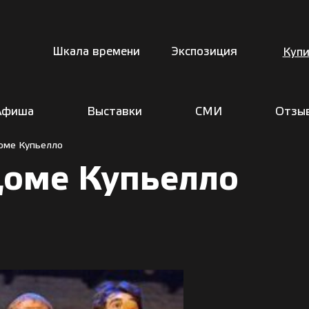
Шкала времени
Экспозиция
Купи
Афиша
Выставки
СМИ
Отзы
оме Купьелло
доме Купьелло