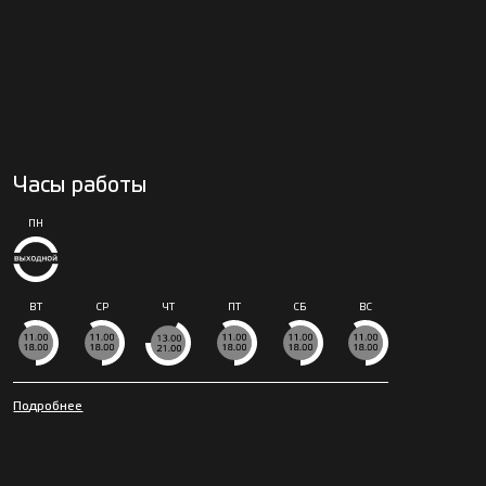
Часы работы
ПН
ВТ
СР
ЧТ
ПТ
СБ
ВС
Подробнее