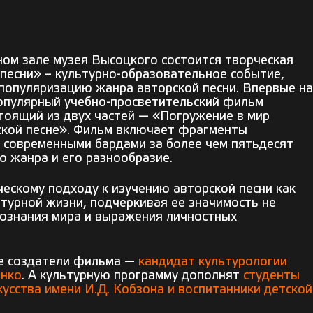
ном зале музея Высоцкого состоится творческая
 песни» – культурно-образовательное событие,
 популяризацию жанра авторской песни. Впервые на
опулярный учебно-просветительский фильм
стоящий из двух частей — «Погружение в мир
ской песне». Фильм включает фрагменты
х современными бардами за более чем пятьдесят
ю жанра и его разнообразие.
ескому подходу к изучению авторской песни как
турной жизни, подчеркивая ее значимость не
 познания мира и выражения личностных
ие создатели фильма —
кандидат культурологии
енко
. А культурную программу дополнят
студенты
усства имени И.Д. Кобзона и воспитанники детской