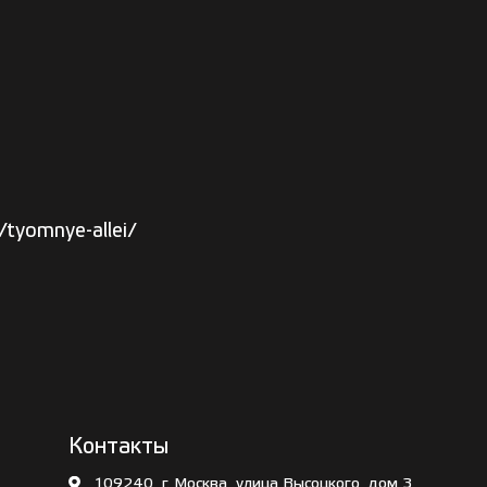
/tyomnye-allei/
Контакты
109240, г. Москва, улица Высоцкого, дом 3