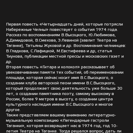
Первая повесть «Четырнадцать дней, которые потрясли
Набережные Челны» повествует о события 1974 года.
Рассказ по воспоминаниям В.Высоцкого, Ю.Любимова,
А.Демидовой, В.Смехова, Э.Левиной (завлит Театра на
Таганке), Татьяны Жуковой и др. Воспоминания челнинцев:
В.Гладкова, С.Лафицкой, М.Евстифеева и др, статья
Тиунова, публикации местной прессы и московских газет и
др.
Вторая повесть «Гитара и колокол» рассказывает об
увековечивании памяти тех событий, об переименовании
площади, которая сейчас носит имя В.С.Высоцкого, о
создании клуба авторской песни имени В.С.Высоцкого,
который продолжает свою деятельность уже больше 30
лет, о создании памятника поэту, самому высокому в
России, более 9 метров в высоту, о создании центра
культурного наследия имени В.С.Высоцкого и многое
другое.
Также представляем вашему вниманию литературно-
музыкальную композицию «Легендарные гастроли
Таганки», которая возвращает нас в 1974 год, год 10-
летия Театра на Таганке. Тогда решался вопрос, дать ли