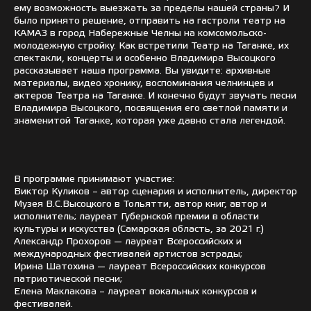
ему возможность выезжать за пределы нашей страны? И
было принято решение, отправить на гастроли театр на
КАМАЗ в город Набережные Челны на комсомольско-
молодежную стройку. Как встретили Театр на Таганке, их
спектакли, концерты и особенно Владимира Высоцкого
рассказывает наша программа. Вы увидите: архивные
материалы, видео хронику, воспоминания челнинцев и
актеров Театра на Таганке. И конечно будут звучать песни
Владимира Высоцкого, посвящения его светлой памяти и
знаменитой Таганке, которая уже давно стала легендой.
В программе принимают участие:
Виктор Куликов – автор сценария и исполнитель, директор
Музея В.С.Высоцкого в Тольятти, автор книг, автор и
исполнитель; лауреат Губернской премии в области
культуры и искусства (Самарская область, за 2021 г.)
Александр Прохоров — лауреат Всероссийских и
международных фестивалей артистов эстрады;
Ирина Шатохина — лауреат Всероссийских конкурсов
патриотической песни;
Елена Маклакова – лауреат вокальных конкурсов и
фестивалей.