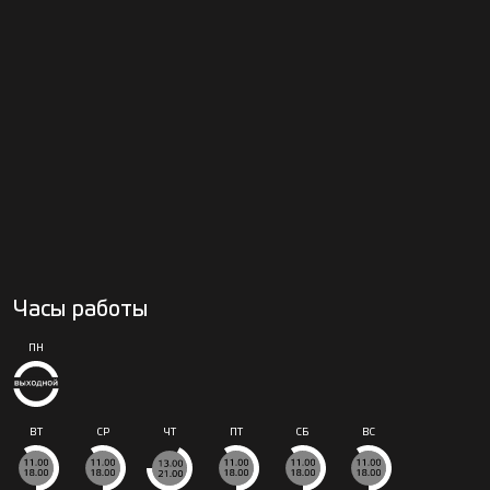
Часы работы
ПН
ВТ
СР
ЧТ
ПТ
СБ
ВС