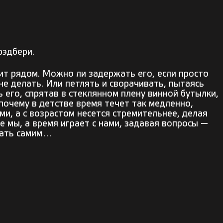
рэдбери.
ит рядом. Можно ли задержать его, если просто
 не делать. Или петлять и сворачивать, пытаясь
ь его, спрятав в стеклянном плену винной бутылки,
 почему в детстве время течет так медленно,
и, а с возрастом несется стремительнее, делая
е мы, а время играет с нами, задавая вопросы —
кать самим…