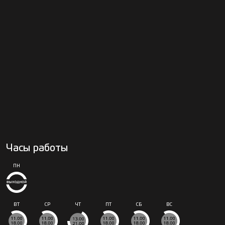
Часы работы
ПН
ВТ
СР
ЧТ
ПТ
СБ
ВС