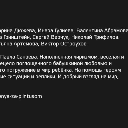
арина Дюжева, Инара Гулиева, Валентина Абрамова
а Гринштейн, Сергей Варчук, Николай Трифилов.
ьяна Артёмова, Виктор Остроухов.
 Павла Санаева. Наполненная лиризмом, веселая и
всецело поглощенного бабушкиной любовью и
то погружение в мир ребёнка. На помощь героям
е ситуации и реплики. И добрый взгляд на мир,
enya-za-plintusom