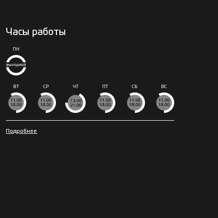
Часы работы
ПН
ВТ
СР
ЧТ
ПТ
СБ
ВС
Подробнее