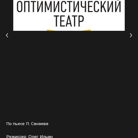
По пьесе П. Санаева
Режиссер: Олег Ильин