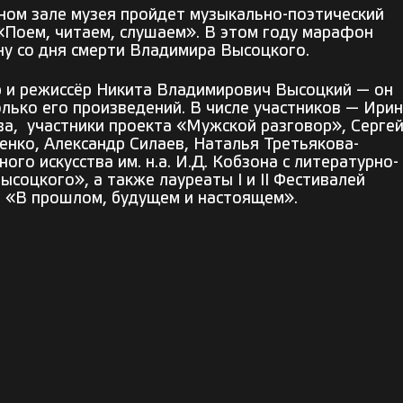
ном зале музея пройдет музыкально-поэтический
Поем, читаем, слушаем». В этом году марафон
ну со дня смерти Владимира Высоцкого.
р и режиссёр Никита Владимирович Высоцкий — он
олько его произведений. В числе участников — Ири
ва, участники проекта «Мужской разговор», Серге
ченко, Александр Силаев, Наталья Третьякова-
го искусства им. н.а. И.Д. Кобзона с литературно-
соцкого», а также лауреаты I и II Фестивалей
 «В прошлом, будущем и настоящем».