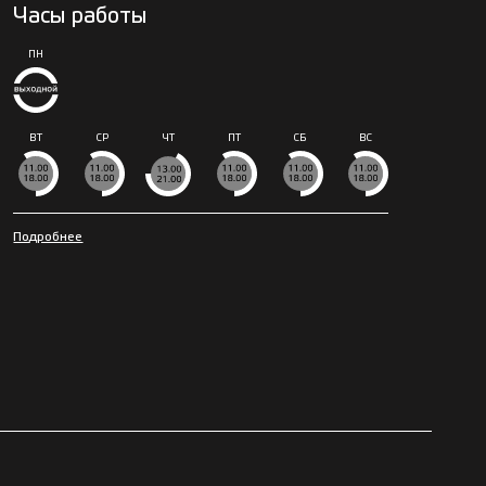
Часы работы
ПН
ВТ
СР
ЧТ
ПТ
СБ
ВС
Подробнее