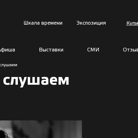
Шкала времени
Экспозиция
Купи
Афиша
Выставки
СМИ
Отзы
 слушаем
, слушаем