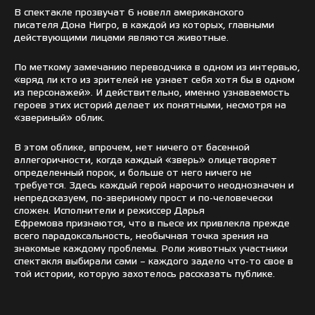
В спектакле прозвучат 6 новелл американского
писателя Дона Нигро, в каждой из которых, главными
действующими лицами являются животные.
По меткому замечанию переводчика в одном из интервью,
«вряд ли кто из зрителей не узнает себя хотя бы в одном
из персонажей». И действительно, именно узнаваемость
героев этих историй делает их понятными, несмотря на
«звериный» облик.
В этом облике, впрочем, нет ничего от басенной
аллегоричности, когда каждый «зверь» олицетворяет
определенный порок, и больше от него ничего не
требуется. Здесь каждый герой нарочито неоднозначен и
непредсказуем, по-звериному прост и по-человечески
сложен. Исполнители и режиссер Дарья
Ефремова признаются, что в пьесе их привлекла прежде
всего парадоксальность, необычная точка зрения на
знакомые каждому проблемы. Роли животных участники
спектакля выбирали сами – каждого задело что-то свое в
той истории, которую захотелось рассказать публике.