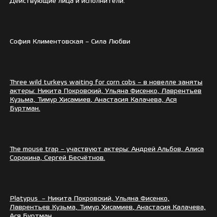
Действующие лица и исполнители:
София Климентовская – Сила Любви
Three
wild
turkeys
waiting
for
corn
cobs
– в новелле заняты
актеры: Никита Покровский, Ульяна Фисенко, Лаврентьев
Кузьма, Тимур
Хисамиев
, Анастасия Калачева, Ася
Буртман
.
The
mouse
trap
– участвуют актеры: Андрей Альбов, Алиса
Сорокина, Сергей
Бесчётнов
.
Platypus
–
Никита Покровский, Ульяна Фисенко,
Лаврентьев Кузьма, Тимур
Хисамиев
, Анастасия Калачева,
Ася
Буртман
.