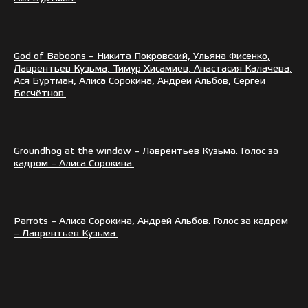
God
of
Baboons
– Никита Покровский, Ульяна Фисенко,
Лаврентьев Кузьма, Тимур
Хисамиев
, Анастасия Калачева,
Ася
Буртман
, Алиса Сорокина, Андрей Альбов, Сергей
Бесчётнов
.
Groundhog at the window –
Лаврентьев
Кузьма
.
Голос за
кадром – Алиса Сорокина.
Parrots
– Алиса Сорокина, Андрей Альбов. Голос за кадром
– Лаврентьев Кузьма.