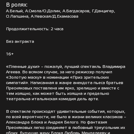
В ролях:
А.Белый, А.Смола/О.Долин, А.Багдасаров, Г.Данцигер,
О.Лапшина, А.Невская/Д.Екамасова
Продолжительность: 2 часа
Без антракта
16+
«Пленные духи» – пожалуй, лучший спектакль Владимира
Агеева. Во всяком случае, за него режиссер получил
«Золотую маску» в номинации «Приз зрительских
симпатий». Написанная в жанре анекдота пьеса братьев
Пресняковых поставлена им ярко, зрелищно и вместе с
тем изящно, как может быть изящна и предельно
театральна итальянская комедия дель арте.
В спектакле происходят удивительные события, которых,
по всей вероятности, не было в жизни великих классиков –
Александра Блока и Андрея Белого. Но фантазия
Пресняковых легко соединяет в любовный треугольник их
обоих, будущую жену Блока Любовь Менделееву и