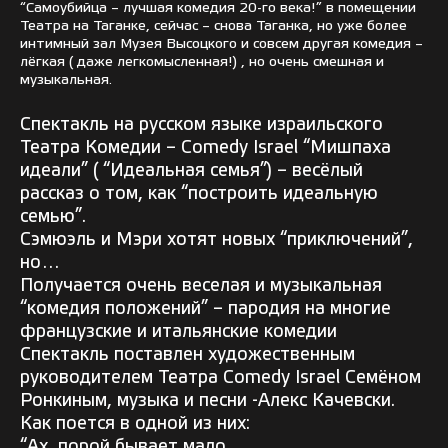
“Самоубийца – лучшая комедия 20-го века!” в помещении
Театра на Таганке, сейчас – снова Таганка, но уже более
интимный зал Музея Высоцкого и совсем другая комедия –
лёгкая ( даже легкомысленная!) , но очень смешная и
музыкальная.
Спектакль на русском языке израильского
Театра Комедии – Comedy Israel “Мишпаха
идеали” ( “Идеальная семья”) – весёлый
рассказ о том, как “построить идеальную
семью”.
Сэмюэль и Мэри хотят новых “приключений”,
но…
Получается очень веселая и музыкальная
“комедия положений” – пародия на многие
французские и итальянские комедии
Спектакль поставлен художественным
руководителем Театра Comedy Israel Семёном
Ронкиным, музыка и песни -Алекс Качевски.
Как поется в одной из них:
“Ах, порой бывает мало