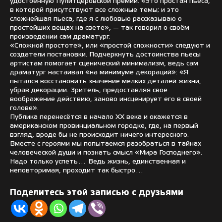
удостоенную Пулитцеровской премии. «Это простая пьеса,
в которой присутствуют все сложные темы; и это
сложнейшая пьеса, где я с любовью рассказываю о
простейших вещах на свете», — так говорил о своём
произведении сам драматург.
«Сложной простоте», или «простой сложности» следуют и
создатели постановки. Подчеркнуть достоинства пьесы
артистам помогает сценический минимализм, ведь сам
драматург настаивал «на минимуме декораций»: «Я
пытался восстановить значение мелких деталей жизни,
убрав декорации. Зритель, предоставляя свое
воображение действию, заново инсценирует его в своей
голове».
Публика перенесётся в начало XX века и окажется в
американском провинциальном городке, где, на первый
взгляд, вроде бы не происходит ничего интересного.
Вместе с героями мы попытаемся разобраться в тайнах
человеческой души и познать смысл «Мира Господнего».
Надо только успеть… Ведь жизнь, единственная и
неповторимая, проходит так быстро…
Поделитесь этой записью с друзьями