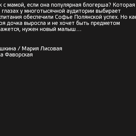
к с мамой, если она популярная блогерша? Которая
а глазах у многотысячной аудитории выбирает
спитания обеспечили Софье Полянской успех. Но ка
оя дочка выросла и не хочет быть предметом
 Кажется, нужен новый малыш…
ушкина / Мария Лисовая
ка Фаворская