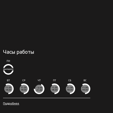
Часы работы
ПН
ВТ
СР
ЧТ
ПТ
СБ
ВС
Подробнее