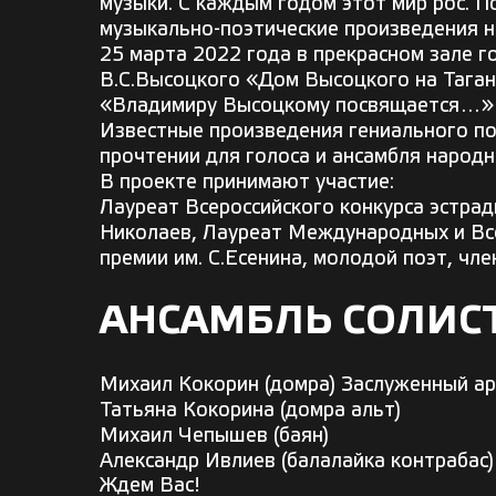
музыки. С каждым годом этот мир рос. 
музыкально-поэтические произведения н
25 марта 2022 года в прекрасном зале г
В.С.Высоцкого «Дом Высоцкого на Таган
«Владимиру Высоцкому посвящается…»
Известные произведения гениального по
прочтении для голоса и ансамбля народн
В проекте принимают участие:
Лауреат Всероссийского конкурса эстра
Николаев, Лауреат Международных и Все
премии им. С.Есенина, молодой поэт, чл
АНСАМБЛЬ СОЛИСТ
Михаил Кокорин (домра) Заслуженный ар
Татьяна Кокорина (домра альт)
Михаил Чепышев (баян)
Александр Ивлиев (балалайка контрабас)
Ждем Вас!