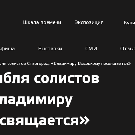
Шкала времени
Экспозиция
Купи
Афиша
Выставки
СМИ
Отзы
бля солистов Старгород: «Владимиру Высоцкому посвящается»
бля солистов
Владимиру
свящается»