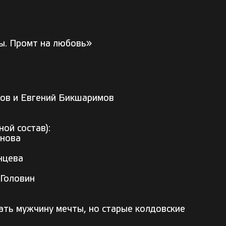
ы. Промт на любовь»
ров и Евгений Бикшаримов
ой состав):
унова
нцева
 Головин
ть мужчину мечты, но старые колдовские