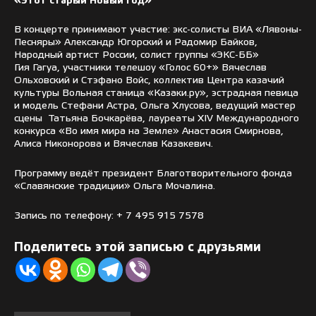
«Этот старый Новый год»
В концерте принимают участие: экс-солисты ВИА «Лявоны-
Песняры» Александр Югорский и Радомир Байков,
Народный артист России, солист группы «ЭКС-ББ»
Гия Гагуа, участники телешоу «Голос 60+» Вячеслав
Ольховский и Стэфано Войс, коллектив Центра казачий
культуры Вольная станица «Казаки.ру», эстрадная певица
и модель Стефани Астра, Ольга Хлусова, ведущий мастер
сцены Татьяна Бочкарёва, лауреаты XIV Международного
конкурса «Во имя мира на Земле» Анастасия Смирнова,
Алиса Никонорова и Вячеслав Казакевич.
Программу ведёт президент Благотворительного фонда
«Славянские традиции» Ольга Мочалина.
Запись по телефону: + 7 495 915 7578
Поделитесь этой записью с друзьями