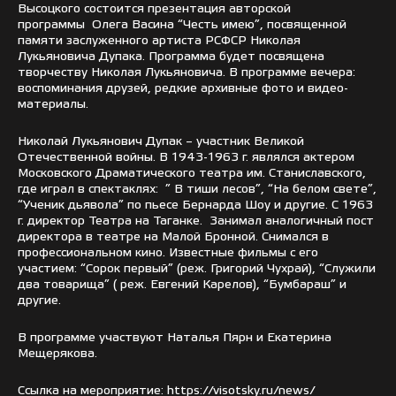
Высоцкого состоится презентация авторской
программы Олега Васина “Честь имею”, посвященной
памяти заслуженного артиста РСФСР Николая
Лукьяновича Дупака. Программа будет посвящена
творчеству Николая Лукьяновича. В программе вечера:
воспоминания друзей, редкие архивные фото и видео-
материалы.
Николай Лукьянович Дупак – участник Великой
Отечественной войны. В 1943-1963 г. являлся актером
Московского Драматического театра им. Станиславского,
где играл в спектаклях: ” В тиши лесов”, “На белом свете”,
“Ученик дьявола” по пьесе Бернарда Шоу и другие. С 1963
г. директор Театра на Таганке. Занимал аналогичный пост
директора в театре на Малой Бронной. Снимался в
профессиональном кино. Известные фильмы с его
участием: “Сорок первый” (реж. Григорий Чухрай), “Служили
два товарища” ( реж. Евгений Карелов), “Бумбараш” и
другие.
В программе участвуют Наталья Пярн и Екатерина
Мещерякова.
Ссылка на мероприятие: https://visotsky.ru/news/