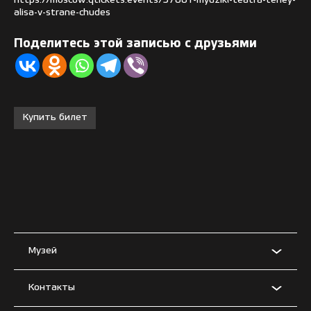
https://moscow.qtickets.events/37881-myuzikl-teatra-teney-
alisa-v-strane-chudes
Поделитесь этой записью с друзьями
Купить билет
Музей
Контакты